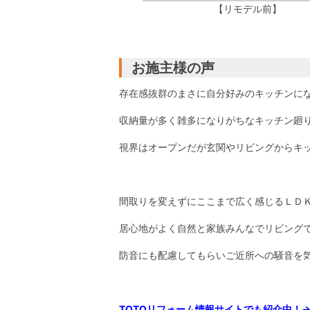
【リモデル前】
お施主様の声
存在感抜群のまさに自分好みのキッチンに
収納量が多く雑多になりがちなキッチン廻
視界はオープンだが玄関やリビングからキ
間取りを変えずにここまで広く感じるＬＤ
居心地がよく自然と家族みんなでリビング
防音にも配慮してもらいご近所への騒音を
TOTOリフォーム情報サイトでも紹介中！