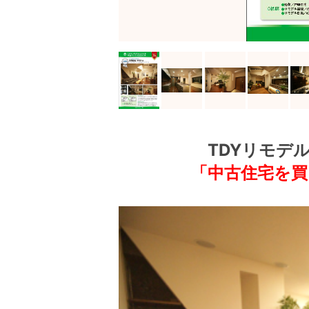
TDYリモデ
「中古住宅を買
動
画
プ
レ
ー
ヤ
ー