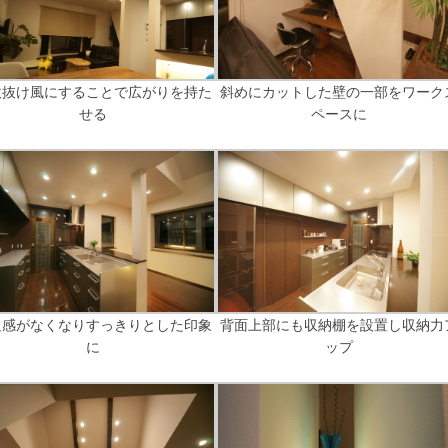
吹抜け風にすることで広がりを持た
斜めにカットした壁の一部をワーク
せる
ペースに
迫感がなくなりすっきりとした印象
背面上部にも収納棚を設置し収納力
に
ップ