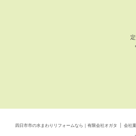
定
四日市市の水まわりリフォームなら｜有限会社オガタ
会社